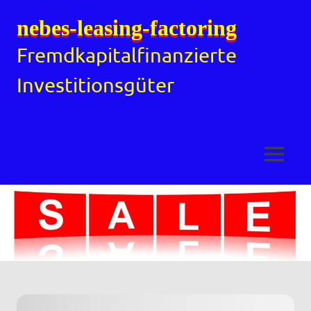
nebes-leasing-factoring
Fremdkapitalfinanzierte
Investitionsgüter
MENÜ
Zum
Inhalt
springen