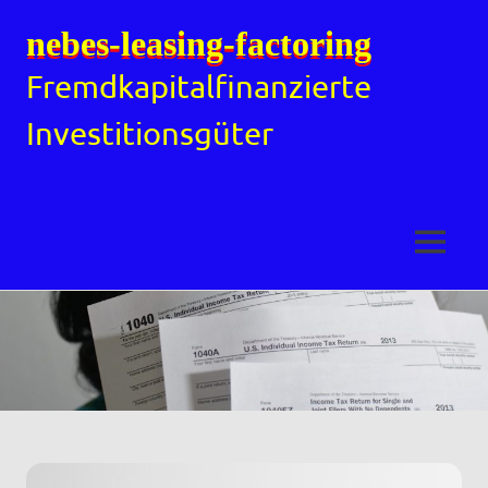
nebes-leasing-factoring
Fremdkapitalfinanzierte
Investitionsgüter
MENÜ
Zum
Inhalt
springen